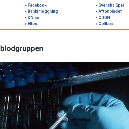
Facebook
Svenska Spel
Bankinloggning
Aftonbladet
DN.se
CDON
Ellos
Cellbes
 blodgruppen