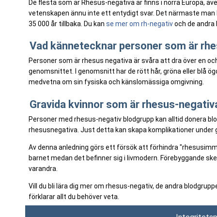
De flesta som är Rhesus-negativa är finns i norra Europa, äv
vetenskapen ännu inte ett entydigt svar. Det närmaste man 
35 000 år tillbaka. Du kan
se mer om rh-negativ
och de andra 
Vad kännetecknar personer som är rhe
Personer som är rhesus negativa är svåra att dra över en o
genomsnittet. I genomsnitt har de rött hår, gröna eller blå 
medvetna om sin fysiska och känslomässiga omgivning.
Gravida kvinnor som är rhesus-negativa
Personer med rhesus-negativ blodgrupp kan alltid donera blod
rhesusnegativa. Just detta kan skapa komplikationer under gr
Av denna anledning görs ett försök att förhindra "rhesusimmun
barnet medan det befinner sig i livmodern. Förebyggande sker
varandra.
Vill du bli lära dig mer om rhesus-negativ, de andra blodgrup
förklarar allt du behöver veta.