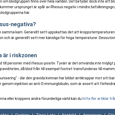
en om blodgruppen finns över hela världen. Det betyder dock inte att 
kommer ursprunget är spår av Rhesus negativ i mindre befolkningsgru
blodgrupperna här.
sus-negativa?
ch samma kam. Generellt sett uppskattas det att kroppstemperaturen 
ögon och är generellt sett mer känsliga för höga temperaturer. Dessut
 är i riskzonen
 till personer med rhesus-positiv. Tyvärr är det omvända inte möjligt
aviditeten, då blod från till exempel fostret transfunderas till mamm
isering" - där den gravida kvinnan har bildat antikroppar mot sitt barns
 genom injektion av anti-D immunglobulin, som är avsett att förhindra
perna eller kroppens andra förunderliga värld kan du
hitta fler artiklar f