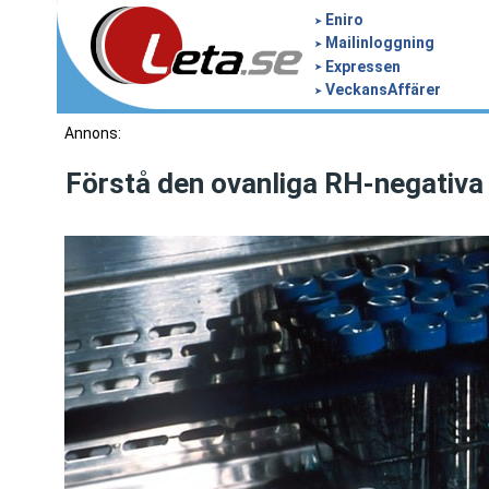
Eniro
Mailinloggning
Expressen
VeckansAffärer
Annons:
Förstå den ovanliga RH-negativa