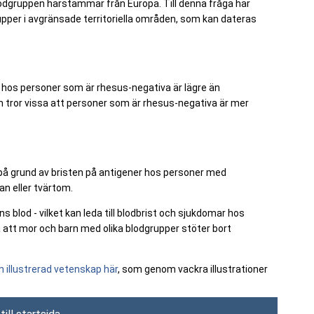
blodgruppen härstammar från Europa. Till denna fråga har
pper i avgränsade territoriella områden, som kan dateras
hos personer som är rhesus-negativa är lägre än
om tror vissa att personer som är rhesus-negativa är mer
 på grund av bristen på antigener hos personer med
an eller tvärtom.
 blod - vilket kan leda till blodbrist och sjukdomar hos
 att mor och barn med olika blodgrupper stöter bort
rån illustrerad vetenskap här
, som genom vackra illustrationer