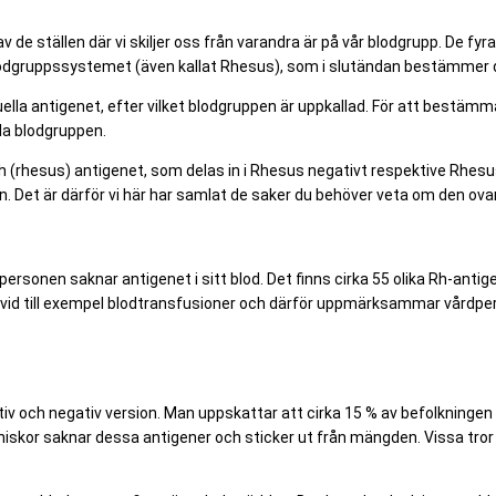
v de ställen där vi skiljer oss från varandra är på vår blodgrupp. De fyra
gruppssystemet (även kallat Rhesus), som i slutändan bestämmer de
lla antigenet, efter vilket blodgruppen är uppkallad. För att bestämm
la blodgruppen.
Rh (rhesus) antigenet, som delas in i Rhesus negativt respektive Rhes
en. Det är därför vi här har samlat de saker du behöver veta om den o
 personen saknar antigenet i sitt blod. Det finns cirka 55 olika Rh-anti
 vid till exempel blodtransfusioner och därför uppmärksammar vårdperso
v och negativ version. Man uppskattar att cirka 15 % av befolkningen h
 människor saknar dessa antigener och sticker ut från mängden. Vissa 