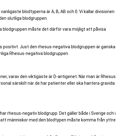
 vanligaste blodtyperna är A, B, AB och 0. Vi kallar divisionen
n slutliga blodgruppen.
a blodgruppen måste det därför vara möjligt att påvisa
us positivt. Just den rhesus-negativa blodgruppen är ganska
vanliga Rhesus-negativa blodgruppen.
gener, varav den viktigaste är D-antigenet. När man är Rhesus
nal särskilt när de har patienter eller ska hantera gravida
ar rhesus-negativ blodgrupp. Det gäller både i Sverige och i
tror att människor med den blodtypen måste komma från yttre