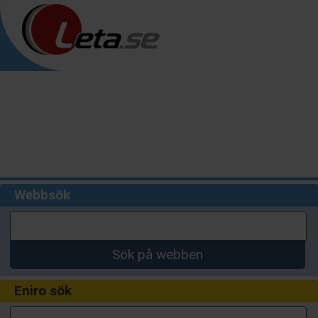
Webbsök
Sök på webben
Eniro sök