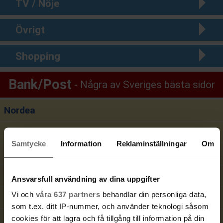
TV / Nöje
Övrigt
Shopping
Bank/Post
Några av Sveriges bästa sidor
Nordea
Bankgironr
Samtycke
Information
Reklaminställningar
Om
Plusgironr
Avanza
Ansvarsfull användning av dina uppgifter
Vi och
våra 637 partners
behandlar din personliga data,
Postnummer
som t.ex. ditt IP-nummer, och använder teknologi såsom
cookies för att lagra och få tillgång till information på din
Sök gods / paket