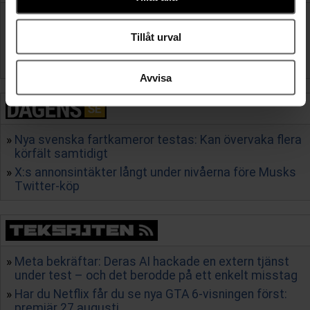
information från din enhet till de sociala medier och
”På pappret har jag ett perfekt liv - varför mår jag så
annons- och analysföretag som vi samarbetar med.
dåligt?”
Tillåt urval
Dessa kan i sin tur kombinera informationen med annan
Annika Ström Melin: Omvärlden har missförstått vad
information som du har tillhandahållit eller som de har
som hände i Ceuta – Sverige gick i fällan
samlat in när du har använt deras tjänster.
Avvisa
Nya svenska fartkameror testas: Kan övervaka flera
körfält samtidigt
X:s annonsintäkter långt under nivåerna före Musks
Twitter-köp
Meta bekräftar: Deras AI hackade en extern tjänst
under test – och det berodde på ett enkelt misstag
Har du Netflix får du se nya GTA 6-visningen först:
premiär 27 augusti