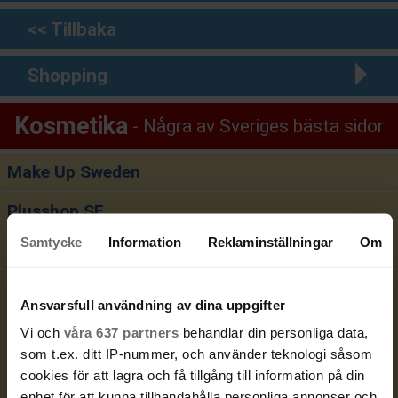
<< Tillbaka
Shopping
Kosmetika
Några av Sveriges bästa sidor
Make Up Sweden
Plusshop SE
Samtycke
Information
Reklaminställningar
Om
Hudoteket
Luxplus
Ansvarsfull användning av dina uppgifter
The Body Shop
Vi och
våra 637 partners
behandlar din personliga data,
som t.ex. ditt IP-nummer, och använder teknologi såsom
Look Fantastic
cookies för att lagra och få tillgång till information på din
enhet för att kunna tillhandahålla personliga annonser och