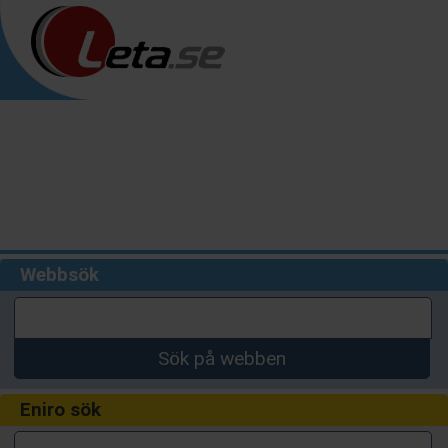
Webbsök
Sök på webben
Eniro sök