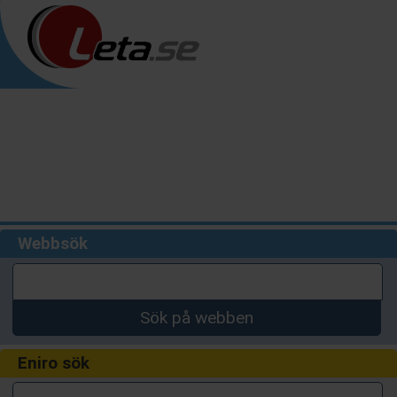
Webbsök
Sök på webben
Eniro sök