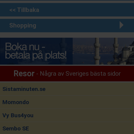
<< Tillbaka
Shopping
Resor
Några av Sveriges bästa sidor
Sistaminuten.se
Momondo
Vy Bus4you
Sembo SE