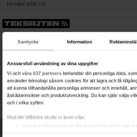
familjer inför val
Land Rover lägger ned Discovery Sport: Dessa
Samtycke
Information
Reklaminstäl
månader är din sista chans att beställa ny
BYD rullar ut 1 500 kW-laddare i Europa: tre gånger
så snabbt som Teslas Supercharger
Ansvarsfull användning av dina uppgifter
Vi och
våra 637 partners
behandlar din personliga data, som
använder teknologi såsom cookies för att lagra och få tillgång 
att kunna tillhandahålla personliga annonser och innehåll, a
Välj län
åskådarinsikter och produktutveckling. Du kan själv välja vi
och i vilka syften.
Spara
Avbryt
Med din tillåtelse skulle vi även vilja:
Samla in information om din geografiska plats som ka
Momondo.se - Hitta billiga flyg
flera meter